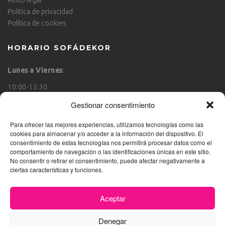
Politica de privacidad
Política de cookies
HORARIO SOFÁDEKOR
Lunes a Viernes
:
10:00-13:30
17:00-20:00
Gestionar consentimiento
Sábado
:
Para ofrecer las mejores experiencias, utilizamos tecnologías como las
cookies para almacenar y/o acceder a la información del dispositivo. El
10:00-13:30
consentimiento de estas tecnologías nos permitirá procesar datos como el
comportamiento de navegación o las identificaciones únicas en este sitio.
Domingo
: Cerrado
No consentir o retirar el consentimiento, puede afectar negativamente a
ciertas características y funciones.
Aceptar
Denegar
Por
© 2024 Sofádekor