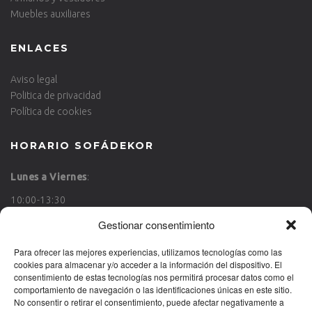
Muebles auxiliares
ENLACES
Aviso legal
Politica de privacidad
Política de cookies
HORARIO SOFÁDEKOR
Lunes a Viernes
:
10:00-13:30
17:00-20:00
Gestionar consentimiento
Sábado
:
Para ofrecer las mejores experiencias, utilizamos tecnologías como las
cookies para almacenar y/o acceder a la información del dispositivo. El
10:00-13:30
consentimiento de estas tecnologías nos permitirá procesar datos como el
comportamiento de navegación o las identificaciones únicas en este sitio.
Domingo
: Cerrado
No consentir o retirar el consentimiento, puede afectar negativamente a